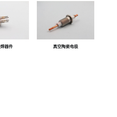
xmcera-cn_20250219064155
钎焊器件
真空陶瓷电极