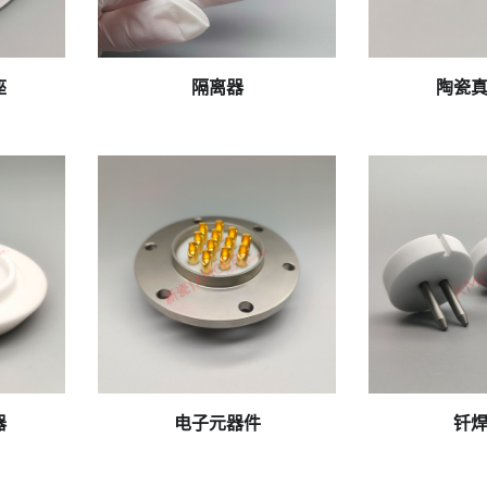
151137_280
IMG_20250928_102701
IMG_20250416
座
隔离器
陶瓷
xmcera-cn_20
55
IMG_20241009_155143
钎
器
电子元器件