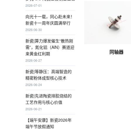
2026-07-01
向光十一载，同心赴未来！
新瓷十一周年庆圆满举行
2026-06-30
新瓷|算力爆发催生“散热刚
需”，氮化铝（AlN）赛道迎
xmcera-cn_20250219
同轴器
来黄金红利期
2026-06-27
新瓷|等静压：高端智造的
精密粉体成型核心技术
2026-06-24
新瓷|先进陶瓷排胶烧结的
工艺作用与核心价值
2026-06-21
【端午安康】新瓷2026年
端午节放假通知