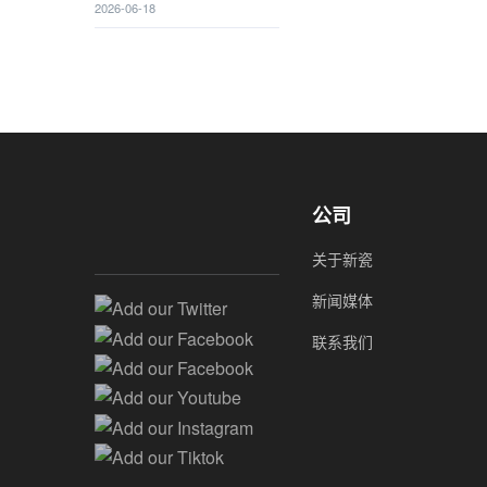
2026-06-18
公司
关于新瓷
新闻媒体
Add our Twitter
Add our Facebook
联系我们
Add our Facebook
Add our Youtube
Add our Instagram
Add our Tiktok