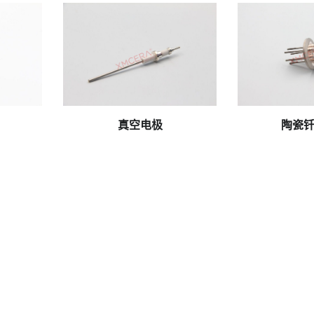
064159
xmcera-cn_20250219064156
6
真空电极
陶瓷