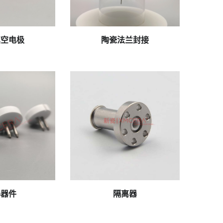
_141557
IMG_20250322_135831
真空电极
陶瓷法兰封接
250219063456
隔离器
焊器件
隔离器