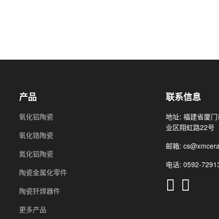
产品
联系信息
氧化铝陶瓷
地址: 福建省厦
业区翔虹路22号
氧化锆陶瓷
邮箱: cs@xmcera
氮化铝陶瓷
电话: 0592-72913
陶瓷金属化零件
陶瓷钎焊器件
更多产品