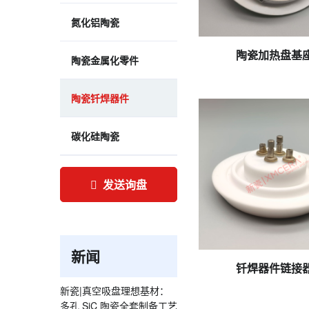
氮化铝陶瓷
微信图片_2025-08-14_
陶瓷加热盘基
陶瓷金属化零件
陶瓷钎焊器件
碳化硅陶瓷
发送询盘
新闻
IMG_20241009_1555
钎焊器件链接
新瓷|真空吸盘理想基材：
多孔 SiC 陶瓷全套制备工艺