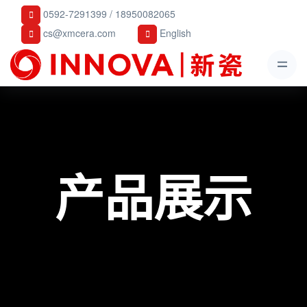
0592-7291399 / 18950082065
cs@xmcera.com
English
产品展示