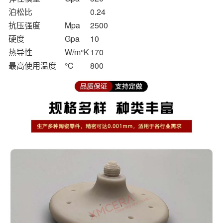
泊松比
0.24
抗压强度
Mpa
2500
硬度
Gpa
10
热导性
W/m°K
170
最高使用温度
°C
800